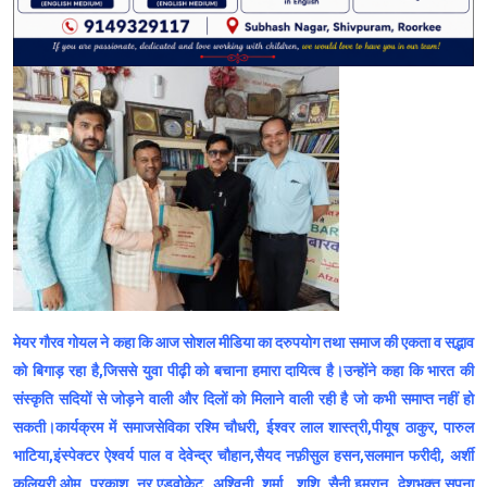
मेयर गौरव गोयल ने कहा कि आज सोशल मीडिया का दरुपयोग तथा समाज की एकता व सद्भाव
को बिगाड़ रहा है,जिससे युवा पीढ़ी को बचाना हमारा दायित्व है।उन्होंने कहा कि भारत की
संस्कृति सदियों से जोड़ने वाली और दिलों को मिलाने वाली रही है जो कभी समाप्त नहीं हो
सकती।कार्यक्रम में समाजसेविका रश्मि चौधरी, ईश्वर लाल शास्त्री,पीयूष ठाकुर, पारुल
भाटिया,इंस्पेक्टर ऐश्वर्य पाल व देवेन्द्र चौहान,सैयद नफ़ीसुल हसन,सलमान फरीदी, अर्शी
कलियरी,ओम प्रकाश नूर,एडवोकेट अश्विनी शर्मा, शशि सैनी,इमरान देशभक्त,सपना