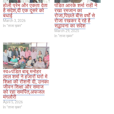
होली प्रेम और एकता देता
पंडित आरके शर्मा राही ने
है संदेश,दी एक दूसरे को
रखा रमजान का
बधाई
रोजा,पिछले बीस वर्षों से
रोजा रखकर दे रहे हैं
March 3, 2026
सद्भावना का संदेश
In "ताजा ख़बर"
March 29, 2025
In "ताजा ख़बर"
स्व०पंडित बाबू मनोहर
लाल शर्मा ने हजारों घरों में
शिक्षा की रौशनी दी, उनका
जीवन शिक्षा और समाज
को रहा समर्पित,अफजल
मंगलौरी
April 5, 2026
In "ताजा ख़बर"