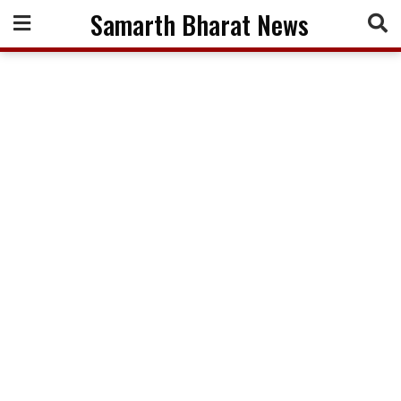
Skip
Samarth Bharat News
to
content