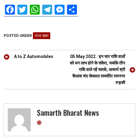
F
T
W
T
M
S
a
wi
h
el
es
h
ce
tt
at
e
se
ar
POSTED UNDER
b
er
ताजा ख़बर
s
gr
n
e
o
A
a
g
Post
o
p
m
er
A to Z Automobiles
05 May 2022 : इन चार राशि वालों
navigation
को धन लाभ होने के संकेत, जबकि तीन
k
p
राशि वाले रहें सतर्क, आचार्य श्री
कैलाश चंद सेमवाल राममंदिर रामनगर
रुड़की
Samarth Bharat News