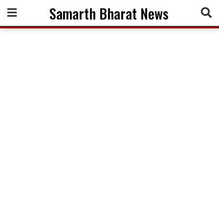
Skip
Samarth Bharat News
to
content