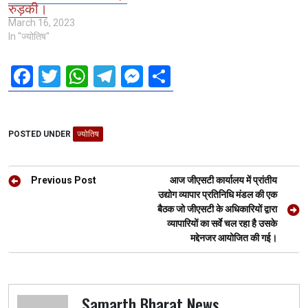
रुड़की।
March 16, 2023
In "ज्योतिष"
F
T
W
T
M
S
a
wi
h
el
es
h
ce
tt
at
e
se
ar
POSTED UNDER
b
er
ज्योतिष
s
gr
n
e
o
A
a
g
Post
o
p
m
er
Previous Post
आज जीएसटी कार्यालय में प्रांतीय
navigation
उद्योग व्यापार प्रतिनिधि मंडल की एक
k
p
बैठक जो जीएसटी के अधिकारियों द्वारा
व्यापारियों का सर्वे चल रहा है उसके
मद्देनजर आयोजित की गई।
Samarth Bharat News