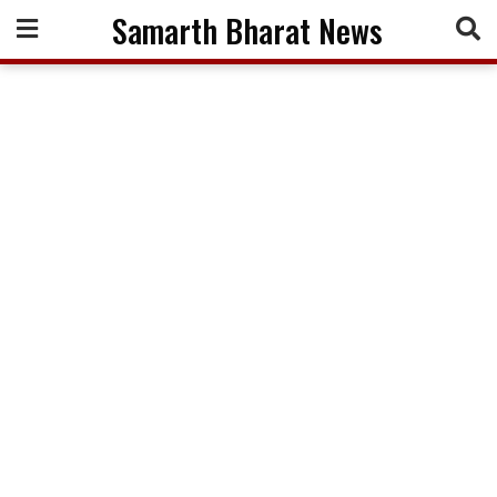
Skip
Samarth Bharat News
to
content