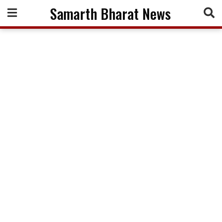
Skip
Samarth Bharat News
to
content