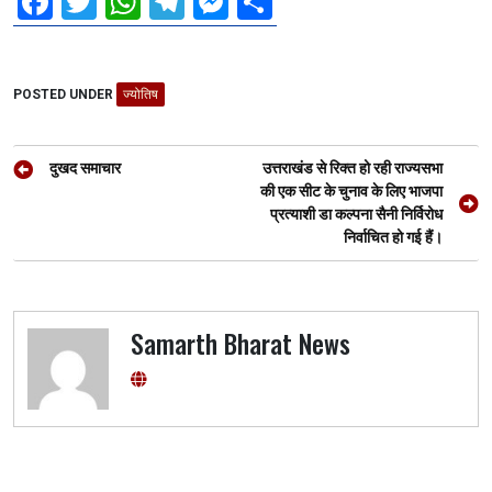
F
T
W
T
M
S
a
wi
h
el
es
h
ce
tt
at
e
se
ar
POSTED UNDER
b
er
ज्योतिष
s
gr
n
e
o
A
a
g
Post
o
p
m
er
दुखद समाचार
उत्तराखंड से रिक्त हो रही राज्यसभा
navigation
की एक सीट के चुनाव के लिए भाजपा
k
p
प्रत्याशी डा कल्पना सैनी निर्विरोध
निर्वाचित हो गई हैं।
Samarth Bharat News