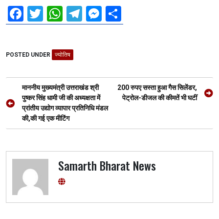
F
T
W
T
M
S
a
wi
h
el
es
h
ce
tt
at
e
se
ar
POSTED UNDER
b
er
ज्योतिष
s
gr
n
e
o
A
a
g
Post
o
p
m
er
माननीय मुख्यमंत्री उत्तराखंड श्री
200 रुपए सस्ता हुआ गैस सिलेंडर,
navigation
पुष्कर सिंह धामी जी की अध्यक्षता में
पेट्रोल-डीजल की कीमतें भी घटीं
k
p
प्रांतीय उद्योग व्यापार प्रतिनिधि मंडल
की,की गई एक मीटिंग
Samarth Bharat News