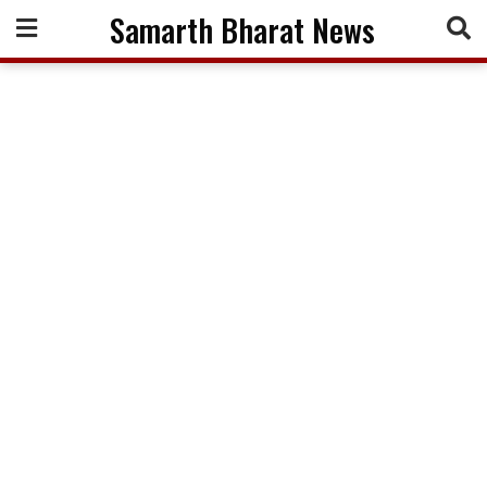
Skip
Samarth Bharat News
to
content