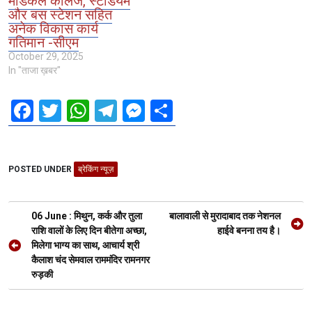
मेडिकल कॉलेज, स्टेडियम
और बस स्टेशन सहित
अनेक विकास कार्य
गतिमान -सीएम
October 29, 2025
In "ताजा ख़बर"
F
T
W
T
M
S
a
wi
h
el
es
h
ce
tt
at
e
se
ar
POSTED UNDER
b
er
ब्रेकिंग न्यूज़
s
gr
n
e
o
A
a
g
Post
o
p
m
er
06 June : मिथुन, कर्क और तुला
बालावाली से मुरादाबाद तक नेशनल
navigation
राशि वालों के लिए दिन बीतेगा अच्छा,
हाईवे बनना तय है।
k
p
मिलेगा भाग्य का साथ, आचार्य श्री
कैलाश चंद सेमवाल राममंदिर रामनगर
रुड़की