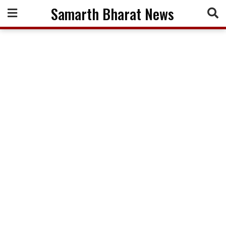
Skip
Samarth Bharat News
to
content