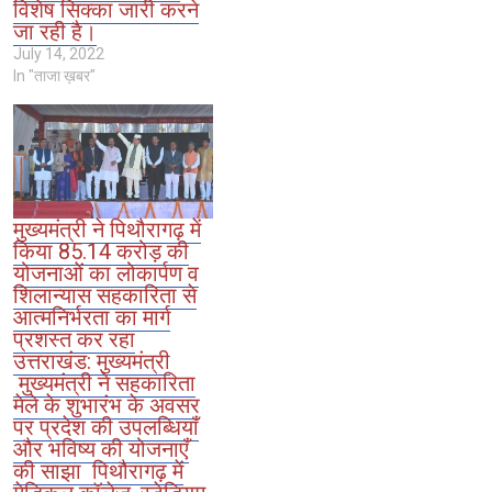
विशेष सिक्का जारी करने
जा रही है।
July 14, 2022
In "ताजा ख़बर"
मुख्यमंत्री ने पिथौरागढ़ में
किया 85.14 करोड़ की
योजनाओं का लोकार्पण व
शिलान्यास सहकारिता से
आत्मनिर्भरता का मार्ग
प्रशस्त कर रहा
उत्तराखंड: मुख्यमंत्री
मुख्यमंत्री ने सहकारिता
मेले के शुभारंभ के अवसर
पर प्रदेश की उपलब्धियाँ
और भविष्य की योजनाएँ
की साझा पिथौरागढ़ में