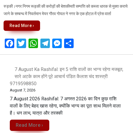
रुड़की।नगर निगम रूड़की की करोड़ों की बेशकीमती सम्पत्ति को कब्जा धारक से मुक्त कराये
जाने के सम्बन्ध में निवर्तमान मेयर गौरव गोयल ने नगर के एक होटल में प्रेस वार्ता
Read More ›
F
T
W
T
M
S
a
wi
h
el
es
h
ce
tt
at
e
se
ar
b
er
s
gr
n
e
7 August Ka Rashifal: इन 5 राशि वालों का भाग्य रहेगा मजबूत,
सारे अटके काम होंगे पूरे आचार्य पंडित कैलाश चंद शास्त्री
o
A
a
g
9719598850
o
p
m
er
August 7, 2026
k
p
7 August 2026 Rashifal: 7 अगस्त 2026 का दिन कुछ राशि
वालों के लिए बेहद खास रहेगा, क्योंकि भाग्य का पूरा साथ मिलने वाला
है। धन लाभ, यात्रा और तरक्की
Read More ›