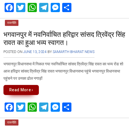
k
p
F
T
W
T
M
S
a
wi
h
el
es
h
ce
tt
at
e
se
ar
राजनीति
भगवानपुर में नवनिर्वाचित हरिद्वार सांसद त्रिवेंद्र सिंह
b
er
s
gr
n
e
रावत का हुआ भव्य स्वागत।
o
A
a
g
o
p
m
er
POSTED ON
JUNE 13, 2024
BY
SAMARTH BHARAT NEWS
k
p
भगवानपुर विधानसभा में निकल गया नवनिर्वाचित सांसद त्रिवेंद्र सिंह रावत का भव्य रोड शो
आज हरिद्वार सांसद त्रिवेंद्र सिंह रावत भगवानपुर विधानसभा पहुंचे भगवानपुर विधानसभा
पहुंचने पर उनका ढोल नगाड़ों
Read More ›
F
T
W
T
M
S
a
wi
h
el
es
h
ce
tt
at
e
se
ar
राजनीति