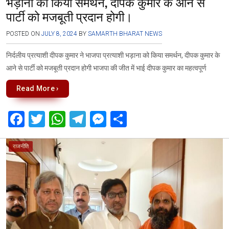
भड़ाना को किया समर्थन, दीपक कुमार के आने से
पार्टी को मजबूती प्रदान होगी।
POSTED ON
JULY 8, 2024
BY
SAMARTH BHARAT NEWS
निर्दलीय प्रत्याशी दीपक कुमार ने भाजपा प्रत्याशी भड़ाना को किया समर्थन, दीपक कुमार के
आने से पार्टी को मजबूती प्रदान होगी भाजपा की जीत में भाई दीपक कुमार का महत्वपूर्ण
Read More ›
F
T
W
T
M
S
a
wi
h
el
es
h
ce
tt
at
e
se
ar
राजनीति
b
er
s
gr
n
e
o
A
a
g
o
p
m
er
k
p