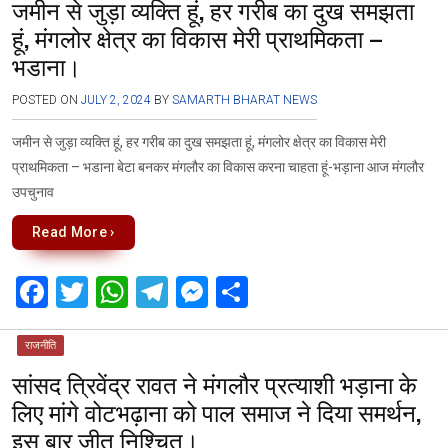
जमीन से जुड़ा व्यक्ति हूं, हर गरीब का दुख समझता
b
er
s
gr
n
e
हूं, मंगलोर क्षेत्र का विकास मेरी प्राथमिकता –
o
A
a
g
भडाना।
o
p
m
er
k
p
POSTED ON
JULY 2, 2024
BY
SAMARTH BHARAT NEWS
जमीन से जुड़ा व्यक्ति हूं, हर गरीब का दुख समझता हूं, मंगलोर क्षेत्र का विकास मेरी
प्राथमिकता – भडाना बेटा बनकर मंगलौर का विकास करना चाहता हूं-भड़ाना आज मंगलौर
उपचुनाव
Read More ›
F
T
W
T
M
S
a
wi
h
el
es
h
ce
tt
at
e
se
ar
राजनीति
सांसद त्रिवेंद्र रावत ने मंगलौर प्रत्याशी भड़ाना के
b
er
s
gr
n
e
लिए मांगे वोटभढ़ाना को पाल समाज ने दिया समर्थन,
o
A
a
g
इस बार जीत निश्चित।