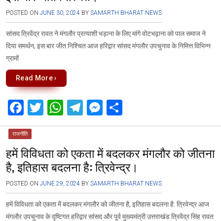
o
p
m
er
k
p
POSTED ON
JUNE 30, 2024
BY
SAMARTH BHARAT NEWS
सांसद त्रिवेंद्र रावत ने मंगलौर प्रत्याशी भड़ाना के लिए मांगे वोटभढ़ाना को पाल समाज ने
दिया समर्थन, इस बार जीत निश्चित आज हरिद्वार सांसद मंगलौर उपचुनाव के निमित्त विभिन्न
ग्रामों
Read More ›
F
T
W
T
M
S
a
wi
h
el
es
h
ce
tt
at
e
se
ar
राजनीति
हमें विविधता को एकता में बदलकर मंगलौर को जीतना
b
er
s
gr
n
e
है, इतिहास बदलना है: त्रिवेन्द्र।
o
A
a
g
o
p
m
er
POSTED ON
JUNE 29, 2024
BY
SAMARTH BHARAT NEWS
k
p
हमें विविधता को एकता में बदलकर मंगलौर को जीतना है, इतिहास बदलना है: त्रिवेन्द्र आज
मंगलौर उपचुनाव के दृष्टिगत हरिद्वार सांसद और पूर्व मुख्यमंत्री उत्तराखंड त्रिवेंद्र सिंह रावत