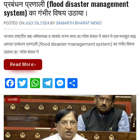
प्रबंधन प्रणाली (flood disaster management
system) का गंभीर विषय उठाया।
POSTED ON
JULY 26, 2024
BY
SAMARTH BHARAT NEWS
भाजपा राष्ट्रीय सह-कोषाध्यक्ष व सासंद राज्य सभा डा.नरेश बंसल ने सदन मे एक मजबूत बाढ़
आपदा प्रबंधन प्रणाली (flood disaster management system) का गंभीर विषय
उठाया डा. नरेश बंसल ने
Read More ›
F
T
W
T
M
S
a
wi
h
el
es
h
ce
tt
at
e
se
ar
राजनीति
b
er
s
gr
n
e
o
A
a
g
o
p
m
er