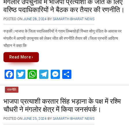
मंगलौर उपचुनाव में भाजपा प्रत्याशी के जीत के लिए
b
er
s
gr
n
e
वरिष्ठ पदाधिकारियों ने बैठक कर तैयार की रणनीति।
o
A
a
g
o
p
m
er
POSTED ON
JUNE 28, 2024
BY
SAMARTH BHARAT NEWS
k
p
रुड़की।भाजपा के जिला पदाधिकारियों ने ग्राम लिब्बरहेड़ी स्थित सोनू पंडित के आवास पर
मंगलौर में आगामी उपचुनाव को लेकर जीत की रणनीति तैयार की।जिला प्रभारी आदित्य
चौहान ने कहा कि
Read More ›
F
T
W
T
M
S
a
wi
h
el
es
h
ce
tt
at
e
se
ar
राजनीति
भाजपा प्रत्याशी करतार सिंह भड़ाना के पक्ष में रश्मि
b
er
s
gr
n
e
चौधरी ने मंगलोर क्षेत्र में किया जनसंपर्क।
o
A
a
g
o
p
m
er
POSTED ON
JUNE 25, 2024
BY
SAMARTH BHARAT NEWS