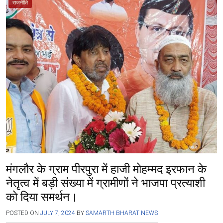
ce
tt
at
e
se
ar
राजनीति
b
er
s
gr
n
e
o
A
a
g
o
p
m
er
k
p
मंगलौर के ग्राम पीरपुरा में हाजी मोहम्मद इरफान के
नेतृत्व में बड़ी संख्या में ग्रामीणों ने भाजपा प्रत्याशी
को दिया समर्थन।
POSTED ON
JULY 7, 2024
BY
SAMARTH BHARAT NEWS