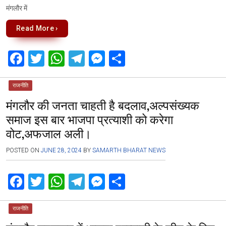
मंगलौर में
Read More ›
F
T
W
T
M
S
a
wi
h
el
es
h
ce
tt
at
e
se
ar
राजनीति
मंगलौर की जनता चाहती है बदलाव,अल्पसंख्यक
b
er
s
gr
n
e
समाज इस बार भाजपा प्रत्याशी को करेगा
o
A
a
g
वोट,अफजाल अली।
o
p
m
er
k
p
POSTED ON
JUNE 28, 2024
BY
SAMARTH BHARAT NEWS
F
T
W
T
M
S
a
wi
h
el
es
h
ce
tt
at
e
se
ar
राजनीति