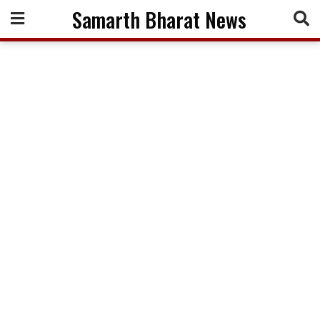
Skip
Samarth Bharat News
to
content