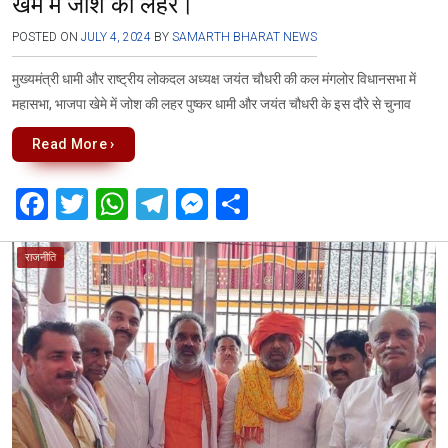
खेमे में जोश की लहर।
POSTED ON
JULY 4, 2024
BY
SAMARTH BHARAT NEWS
मुख्यमंत्री धामी और राष्ट्रीय लोकदल अध्यक्ष जयंत चौधरी की कल मंगलोर विधानसभा में
महासभा, भाजपा खेमे में जोश की लहर पुष्कर धामी और जयंत चौधरी के इस दौरे से चुनाव
Read More ›
F
T
W
T
M
S
a
wi
h
el
es
h
ce
tt
at
e
se
ar
राजनीति
b
er
s
gr
n
e
o
A
a
g
o
p
m
er
k
p