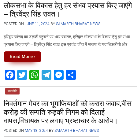
लोकसभा के विकास हेतु हर संभव प्रयास किए जाएंगे
b
er
s
gr
n
e
– त्रिवेंद्र सिंह रावत।
o
A
a
g
o
p
m
er
POSTED ON
JUNE 11, 2024
BY
SAMARTH BHARAT NEWS
k
p
हरिद्वार सांसद का रुड़की पहुंचने पर भव्य स्वागत, हरिद्वार लोकसभा के विकास हेतु हर संभव
प्रयास किए जाएंगे – त्रिवेंद्र सिंह रावत इस प्रचंड जीत में भाजपा के पदाधिकारीयो और
Read More ›
F
T
W
T
M
S
a
wi
h
el
es
h
ce
tt
at
e
se
ar
राजनीति
निवर्तमान मेयर का भूमाफियाओं को करारा जवाब,बीस
b
er
s
gr
n
e
करोड़ की सम्पति रुड़की निगम को दिलाई
o
A
a
g
वापस,विधायक पर लगाए भ्रष्टाचार के आरोप।
o
p
m
er
k
p
POSTED ON
MAY 18, 2024
BY
SAMARTH BHARAT NEWS