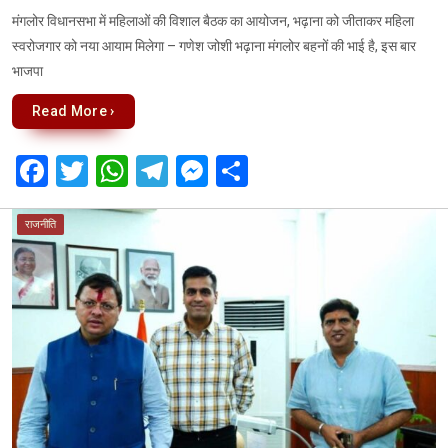
मंगलोर विधानसभा में महिलाओं की विशाल बैठक का आयोजन, भढ़ाना को जीताकर महिला
स्वरोजगार को नया आयाम मिलेगा – गणेश जोशी भढ़ाना मंगलोर बहनों की भाई है, इस बार
भाजपा
Read More ›
F
T
W
T
M
S
a
wi
h
el
es
h
ce
tt
at
e
se
ar
राजनीति
b
er
s
gr
n
e
o
A
a
g
o
p
m
er
k
p