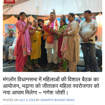
ce
tt
at
e
se
ar
राजनीति
b
er
s
gr
n
e
o
A
a
g
o
p
m
er
k
p
मंगलोर विधानसभा में महिलाओं की विशाल बैठक का
आयोजन, भढ़ाना को जीताकर महिला स्वरोजगार को
नया आयाम मिलेगा – गणेश जोशी।
POSTED ON
JULY 3, 2024
BY
SAMARTH BHARAT NEWS