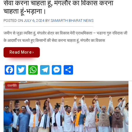
सेवा करना चाहता हूं, मंगलौर का विकास करना
चाहता हूं-भड़ाना।
POSTED ON
JULY 6, 2024
BY
SAMARTH BHARAT NEWS
जमीन से जुड़ा व्यक्ति हूं, मंगलोर क्षेत्र का विकास मेरी प्राथमिकता – भडाना गुरु रविदास जी
के आदर्शों पर चलते हुए किसानों की सेवा करना चाहता हूं, मंगलौर का विकास
Read More ›
F
T
W
T
M
S
a
wi
h
el
es
h
ce
tt
at
e
se
ar
राजनीति
b
er
s
gr
n
e
o
A
a
g
o
p
m
er
k
p