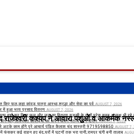
ित किए फल,कहा कांवड़ यात्रा आस्था,श्रद्धा और सेवा का पर्व
AUGUST 7, 2026
ंदिर में हुआ भव्य प्रसाद वितरण
AUGUST 7, 2026
 राजेश्वरी कश्यप ने आवारा पशुओं व आकर्मक नस्ल क
पुष्प वर्षा कर किया फल और जल का वितरण,रुड़की के दोनों प्रेस क्लब अध्यक्ष भी रहे
 लेने आए शिवभक्त कावड़ियों का अपने अपने गंतव्य जाने दौरान
AUGUST 7, 2026
े अटके काम होंगे पूरे आचार्य पंडित कैलाश चंद शास्त्री 9719598850
AUGUST 7,
ें फंसकर कई वाहन हुए बंद,घरों में घुटनों तक भरा पानी,रामपुर चुंगी बनी तालाब
AUGU