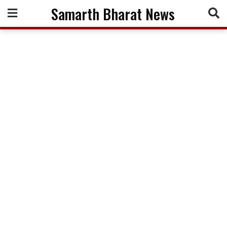
Skip
Samarth Bharat News
to
content