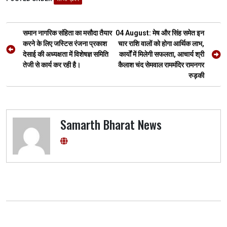
b
er
s
gr
n
e
o
A
a
g
Post
o
p
m
er
समान नागरिक संहिता का मसौदा तैयार
04 August: मेष और सिंह समेत इन
navigation
करने के लिए जस्टिस रंजना प्रकाश
चार राशि वालों को होगा आर्थिक लाभ,
k
p
देसाई की अध्यक्षता में विशेषज्ञ समिति
कार्यों में मिलेगी सफलता, आचार्य श्री
तेजी से कार्य कर रही है।
कैलाश चंद सेमवाल राममंदिर रामनगर
रुड़की
Samarth Bharat News