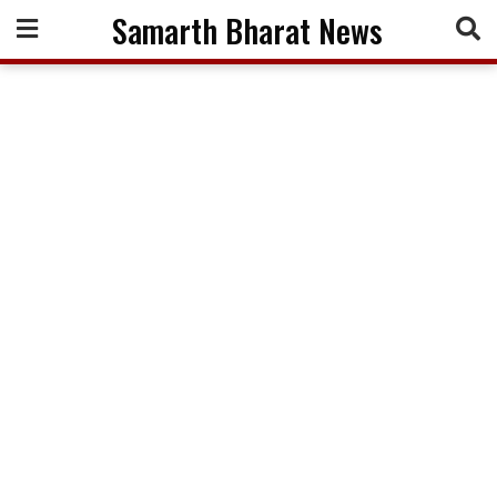
Skip
Samarth Bharat News
to
content