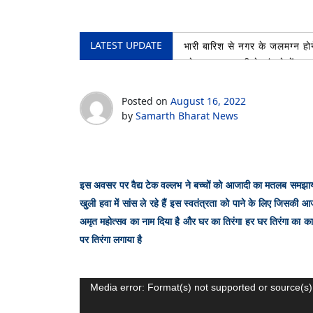
LATEST UPDATE
भारी बारिश से नगर के जलमग्न होने
प्रेस क्लब रुड़की के भंडारे में 
खोए बच्चे को सकुशल परिजनों से 
शिव भक्तों की सेवा करना बड़ा ही 
Posted on
August 16, 2022
प्रथम नेशनल मास्टर्स शूटिंग बॉ
by
Samarth Bharat News
भीड़ में गुम हुए 11 वर्षीय बाल
इस अवसर पर वैद्य टेक वल्लभ ने बच्चों को आजादी का मतलब समझाया 
खुली हवा में सांस ले रहे हैं इस स्वतंत्रता को पाने के लिए जिसकी 
अमृत महोत्सव का नाम दिया है और घर का तिरंगा हर घर तिरंगा का कार
पर तिरंगा लगाया है
Video
Media error: Format(s) not supported or source(s)
Player