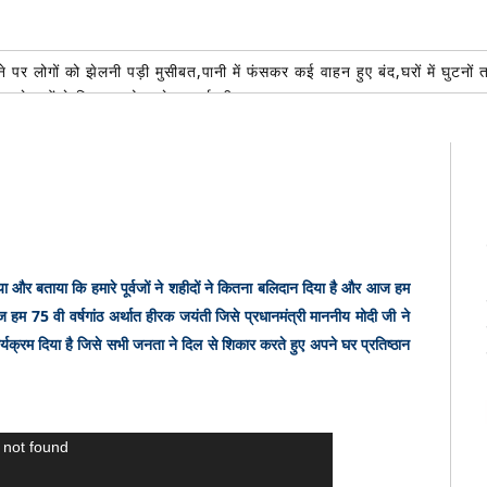
 पर लोगों को झेलनी पड़ी मुसीबत,पानी में फंसकर कई वाहन हुए बंद,घरों में घुटनों
भाजपा नेताओं ने दिया सहयोग, सेवा कार्य की जमकर सराहना
AUGUST 6, 2026
मिलाया, टेक्नोलॉजी बनी सहारा
AUGUST 6, 2026
पुण्य कार्य:रोटे अल्का मित्तल शिव की भक्ति में लीन हुआ रोटरी क्लब,कावड़ियों का स
ल चैंपियनशिप के लिए 50 प्लस पुरुष वर्ग का चयन ट्रायल 14 अगस्त को
AUGUST 6,
क को सकुशल उसके परिजनों से मिलाया*
AUGUST 6, 2026
और बताया कि हमारे पूर्वजों ने शहीदों ने कितना बलिदान दिया है और आज हम
आज हम 75 वी वर्षगांठ अर्थात हीरक जयंती जिसे प्रधानमंत्री माननीय मोदी जी ने
्यक्रम दिया है जिसे सभी जनता ने दिल से शिकार करते हुए अपने घर प्रतिष्ठान
 not found