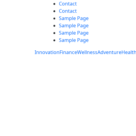
Skip
Contact
to
Contact
content
Sample Page
Sample Page
Sample Page
Sample Page
Innovation
Finance
Wellness
Adventure
Healt