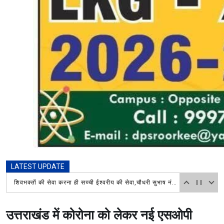
LATEST UPDATE
शिवभक्तों की सेवा करना ही सच्ची ईश्वरीय की सेवा,चौधरी सुभाष नंबरदार पुष्प वर्षा कर किया फल और जल का वितरण,रुड़की के दोनों प्रेस क्लब अध्यक्ष भी रहे मौजूद
उत्तराखंड में कोरोना को लेकर नई एसओपी