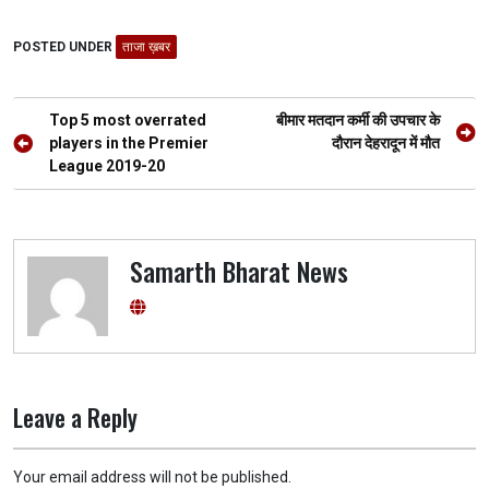
ce
tt
at
e
se
ar
POSTED UNDER
b
er
ताजा ख़बर
s
gr
n
e
o
A
a
g
Post
o
p
m
er
Top 5 most overrated
बीमार मतदान कर्मी की उपचार के
navigation
players in the Premier
दौरान देहरादून में मौत
k
p
League 2019-20
Samarth Bharat News
Leave a Reply
Your email address will not be published.