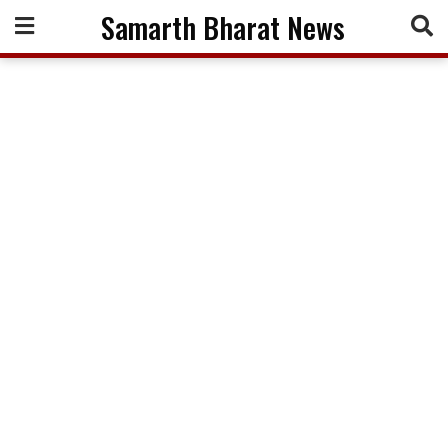
Skip
Samarth Bharat News
to
content